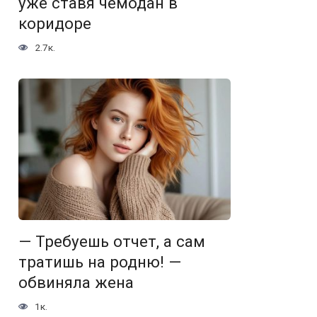
уже ставя чемодан в
коридоре
2.7к.
— Требуешь отчет, а сам
тратишь на родню! —
обвиняла жена
1к.