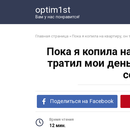
Перейти
optim1st
к
контенту
Вам у нас понравится!
Главная страница
»
Пока я копила на квартиру, он
Пока я копила н
тратил мои ден
с
Поделиться на Facebook
Время чтения
12 мин.