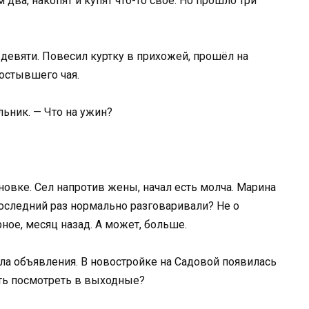
два, накопят и купят что-то своё. Но прошло три
 девяти. Повесил куртку в прихожей, прошёл на
 остывшего чая.
ьник. — Что на ужин?
новке. Сел напротив жены, начал есть молча. Марина
последний раз нормально разговаривали? Не о
ное, месяц назад. А может, больше.
ела объявления. В новостройке на Садовой появилась
ть посмотреть в выходные?