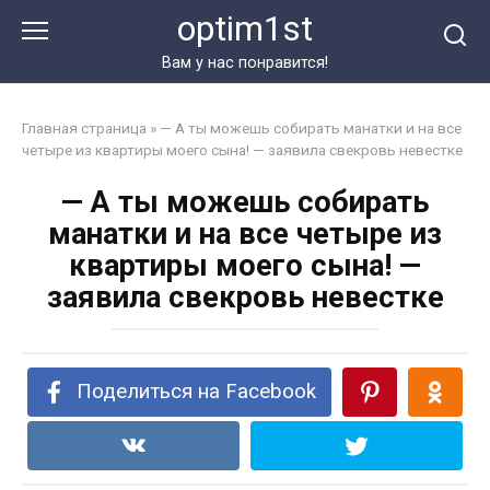
Перейти
optim1st
к
контенту
Вам у нас понравится!
Главная страница
»
— А ты можешь собирать манатки и на все
четыре из квартиры моего сына! — заявила свекровь невестке
— А ты можешь собирать
манатки и на все четыре из
квартиры моего сына! —
заявила свекровь невестке
Поделиться на Facebook