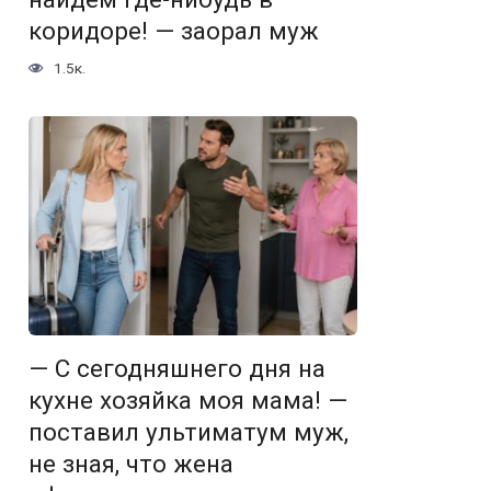
коридоре! — заорал муж
1.5к.
— С сегодняшнего дня на
кухне хозяйка моя мама! —
поставил ультиматум муж,
не зная, что жена