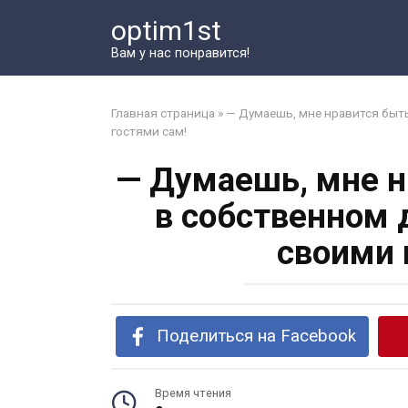
Перейти
optim1st
к
контенту
Вам у нас понравится!
Главная страница
»
— Думаешь, мне нравится быт
гостями сам!
— Думаешь, мне н
в собственном 
своими 
Поделиться на Facebook
Время чтения