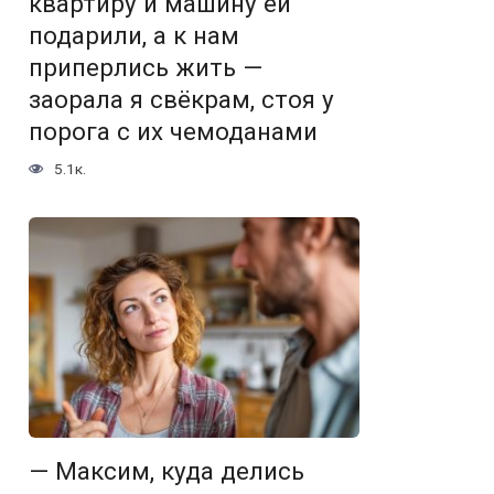
квартиру и машину ей
подарили, а к нам
приперлись жить —
заорала я свёкрам, стоя у
порога с их чемоданами
5.1к.
— Максим, куда делись