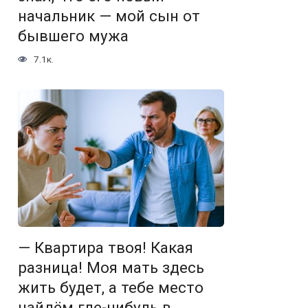
начальник — мой сын от
бывшего мужа
7.1к.
— Квартира твоя! Какая
разница! Моя мать здесь
жить будет, а тебе место
найдём где-нибудь в