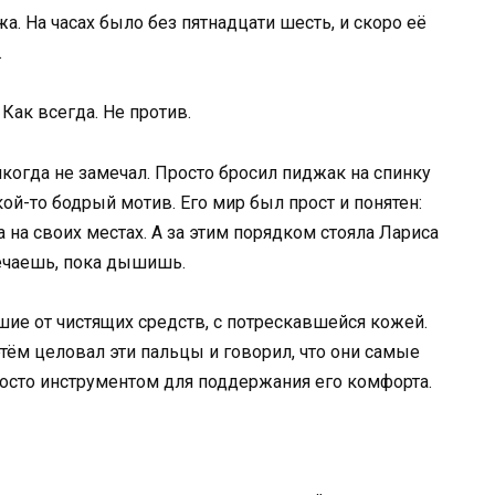
. На часах было без пятнадцати шесть, и скоро её
.
Как всегда. Не против.
никогда не замечал. Просто бросил пиджак на спинку
кой-то бодрый мотив. Его мир был прост и понятен:
а на своих местах. А за этим порядком стояла Лариса
мечаешь, пока дышишь.
шие от чистящих средств, с потрескавшейся кожей.
Артём целовал эти пальцы и говорил, что они самые
росто инструментом для поддержания его комфорта.