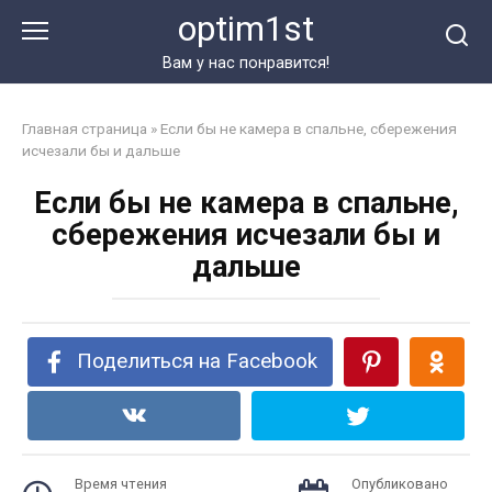
Перейти
optim1st
к
контенту
Вам у нас понравится!
Главная страница
»
Если бы не камера в спальне, сбережения
исчезали бы и дальше
Если бы не камера в спальне,
сбережения исчезали бы и
дальше
Поделиться на Facebook
Время чтения
Опубликовано