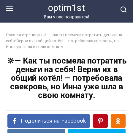
Перейти
optim1st
к
контенту
Вам у нас понравится!
Главная страница
»
🔆— Как ты посмела потратить деньги на
себя! Верни их в общий котёл! — потребовала свекровь, но
Инна уже шла в свою комнату.
🔆— Как ты посмела потратить
деньги на себя! Верни их в
общий котёл! — потребовала
свекровь, но Инна уже шла в
свою комнату.
Поделиться на Facebook