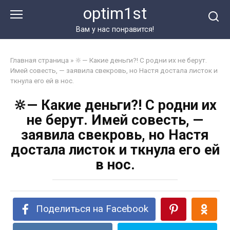
Перейти
optim1st
к
контенту
Вам у нас понравится!
Главная страница
»
🔆— Какие деньги?! С родни их не берут.
Имей совесть, — заявила свекровь, но Настя достала листок и
ткнула его ей в нос.
🔆— Какие деньги?! С родни их
не берут. Имей совесть, —
заявила свекровь, но Настя
достала листок и ткнула его ей
в нос.
Поделиться на Facebook