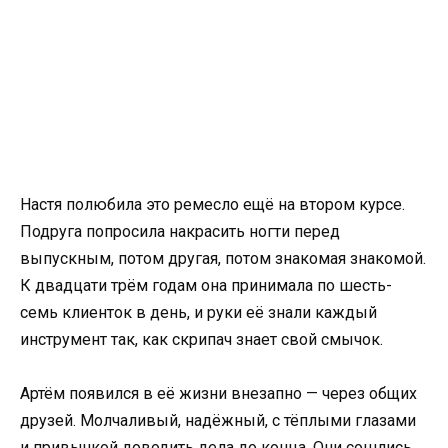
Настя полюбила это ремесло ещё на втором курсе.
Подруга попросила накрасить ногти перед
выпускным, потом другая, потом знакомая знакомой.
К двадцати трём годам она принимала по шесть-
семь клиенток в день, и руки её знали каждый
инструмент так, как скрипач знает свой смычок.
Артём появился в её жизни внезапно — через общих
друзей. Молчаливый, надёжный, с тёплыми глазами
и привычкой доводить дела до конца. Они сошлись