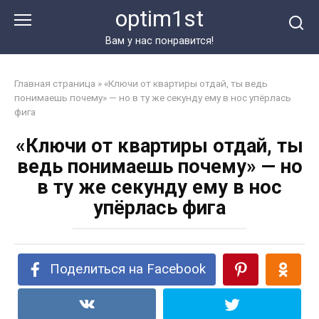
Перейти
optim1st
к
контенту
Вам у нас понравится!
Главная страница
»
«Ключи от квартиры отдай, ты ведь
понимаешь почему» — но в ту же секунду ему в нос упёрлась
фига
«Ключи от квартиры отдай, ты
ведь понимаешь почему» — но
в ту же секунду ему в нос
упёрлась фига
Поделиться на Facebook