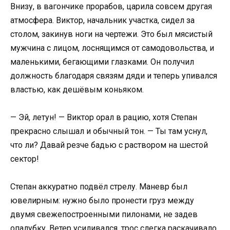
Внизу, в вагончике прорабов, царила совсем другая
атмосфера. Виктор, начальник участка, сидел за
столом, закинув ноги на чертежи. Это был мясистый
мужчина с лицом, лоснящимся от самодовольства, и
маленькими, бегающими глазками. Он получил
должность благодаря связям дяди и теперь упивался
властью, как дешёвым коньяком.
— Эй, летун! — Виктор орал в рацию, хотя Степан
прекрасно слышал и обычный тон. — Ты там уснул,
что ли? Давай резче бадью с раствором на шестой
сектор!
Степан аккуратно подвёл стрелу. Маневр был
ювелирным: нужно было пронести груз между
двумя свежепостроенными пилонами, не задев
опалубку. Ветер усиливался, трос слегка раскачивало.