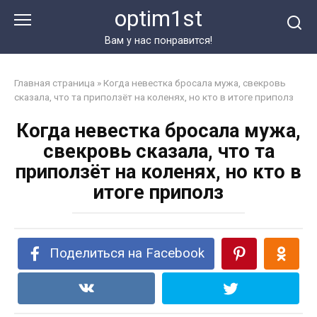
Перейти
optim1st
к
контенту
Вам у нас понравится!
Главная страница
»
Когда невестка бросала мужа, свекровь
сказала, что та приползёт на коленях, но кто в итоге приполз
Когда невестка бросала мужа,
свекровь сказала, что та
приползёт на коленях, но кто в
итоге приполз
Поделиться на Facebook