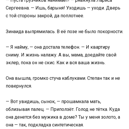
— Пусть грузчиков нанимает! — рявкнула Лариса
Сергеевна. — Ишь, барыня! Уходишь — уходи. Дверь
с той стороны закрой, да поплотнее.
Зинаида выпрямилась. В её позе не было покорности.
— Я найму, — она достала телефон. — И квартиру
сниму. И жизнь налажу. А вы, мама, доедайте свой
эклер, пока он не скис. Как и вся ваша жизнь.
Она вышла, громко стуча каблуками. Степан так и не
повернулся.
— Вот увидишь, сынок, — прошамкала мать,
облизывая палец. — Приползёт. Голод не тётка. Куда
она денется без мужика в доме? Ты у меня золото, а
она — так, подкладка синтетическая.