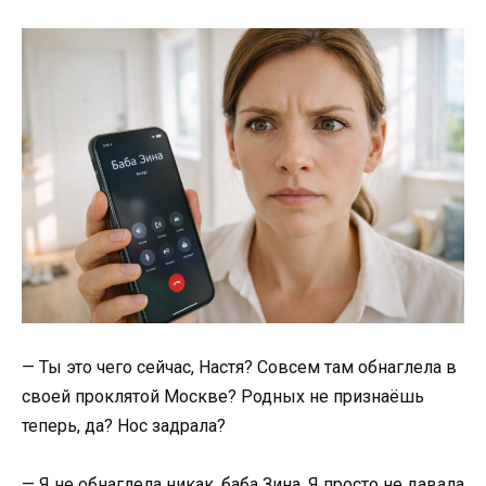
— Ты это чего сейчас, Настя? Совсем там обнаглела в
своей проклятой Москве? Родных не признаёшь
теперь, да? Нос задрала?
— Я не обнаглела никак, баба Зина. Я просто не давала