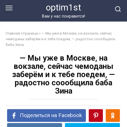
Перейти
optim1st
к
контенту
Вам у нас понравится!
Главная страница
»
— Мы уже в Москве, на вокзале, сейчас
чемоданы заберём и к тебе поедем, — радостно соообщила
баба Зина
— Мы уже в Москве, на
вокзале, сейчас чемоданы
заберём и к тебе поедем, —
радостно соообщила баба
Зина
Поделиться на Facebook