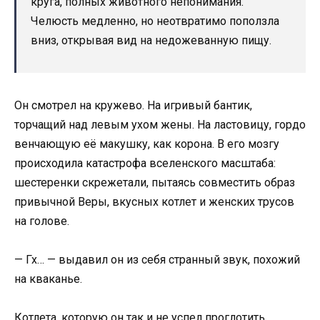
круга, полных животного непонимания.
Челюсть медленно, но неотвратимо поползла
вниз, открывая вид на недожеванную пищу.
Он смотрел на кружево. На игривый бантик,
торчащий над левым ухом жены. На ластовицу, гордо
венчающую её макушку, как корона. В его мозгу
происходила катастрофа вселенского масштаба:
шестеренки скрежетали, пытаясь совместить образ
привычной Веры, вкусных котлет и женских трусов
на голове.
— Гх… — выдавил он из себя странный звук, похожий
на кваканье.
Котлета, которую он так и не успел проглотить,