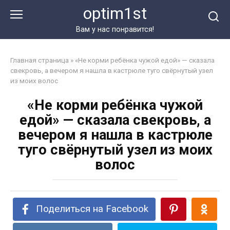
Перейти
optim1st
к
контенту
Вам у нас понравится!
Главная страница
»
«Не корми ребёнка чужой едой» — сказала
свекровь, а вечером я нашла в кастрюле туго свёрнутый узел
из моих волос
«Не корми ребёнка чужой
едой» — сказала свекровь, а
вечером я нашла в кастрюле
туго свёрнутый узел из моих
волос
Поделиться на Facebook