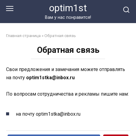
Перейти
optim1st
к
контенту
Вам у нас понравится!
Главная страница
»
Обратная связь
Обратная связь
Свои предложения и замечания можете отправлять
на почту
optim1stka@inbox.ru
По вопросам сотрудничества и рекламы пишите нам:
на почту optim1stka@inbox.ru