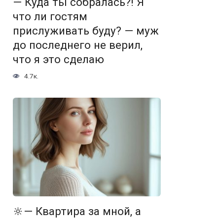
— Куда ты собралась?! Я
что ли гостям
прислуживать буду? — муж
до последнего не верил,
что я это сделаю
4.7к.
🔆— Квартира за мной, а