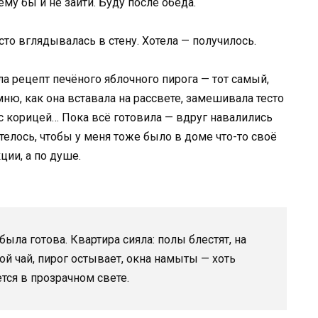
ему бы и не зайти. Буду после обеда.
сто вглядывалась в стену. Хотела — получилось.
а рецепт печёного яблочного пирога — тот самый,
ню, как она вставала на рассвете, замешивала тесто
с корицей… Пока всё готовила — вдруг навалились
телось, чтобы у меня тоже было в доме что-то своё
ции, а по душе.
ыла готова. Квартира сияла: полы блестят, на
ой чай, пирог остывает, окна намыты — хоть
тся в прозрачном свете.