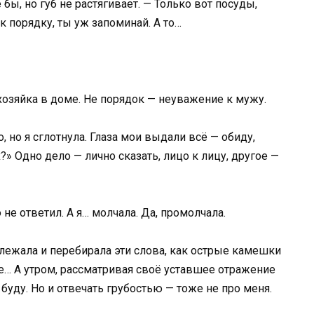
бы, но губ не растягивает. — Только вот посуды,
к порядку, ты уж запоминай. А то…
хозяйка в доме. Не порядок — неуважение к мужу.
, но я сглотнула. Глаза мои выдали всё — обиду,
?» Одно дело — лично сказать, лицо к лицу, другое —
не ответил. А я… молчала. Да, промолчала.
о лежала и перебирала эти слова, как острые камешки
ие… А утром, рассматривая своё уставшее отражение
 буду. Но и отвечать грубостью — тоже не про меня.