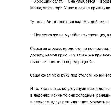
— Хороший салат. — Она улыбается — вроде 
Маша, опять гора. У нас в семье привыкли 
Тут она обвела всех взглядом и добавила:
— Невестка же не музейная экспозиция, а 
Смеха за столом, вроде бы, не последовало
досаду, немой крик: «Ну зачем же при всех
вынести приговор перед роднёй…
Саша сжал мою руку под столом, но ничего 
И только ночью, когда уснули все, я долг
в ладонях. Какие-то они холодные, ранящ
в зеркале, вдруг решила — нет, молчать не