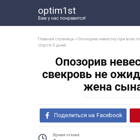
Перейти
optim1st
к
контенту
Вам у нас понравится!
Главная страница
»
Опозорив невестку при всех го
спустя 5 дней
Опозорив невес
свекровь не ожид
жена сына
Поделиться на Facebook
Время чтения