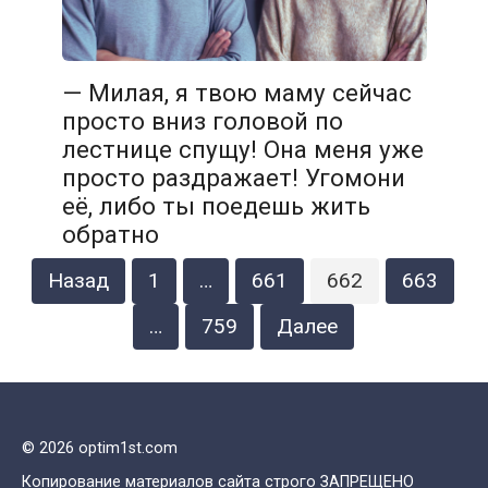
— Милая, я твою маму сейчас
просто вниз головой по
лестнице спущу! Она меня уже
просто раздражает! Угомони
её, либо ты поедешь жить
обратно
Пагинация
Назад
1
…
661
662
663
записей
…
759
Далее
© 2026 optim1st.com
Копирование материалов сайта строго ЗАПРЕЩЕНО