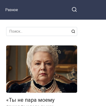
свекрови, которая тут же
Разное
протянула тетрадку.
Search
for:
«Ты не пара моему