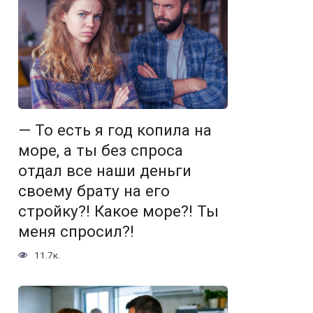
— То есть я год копила на
море, а ты без спроса
отдал все наши деньги
своему брату на его
стройку?! Какое море?! Ты
меня спросил?!
11.7к.