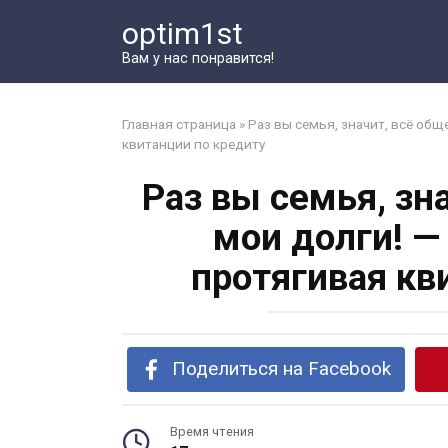
Перейти
optim1st
к
контенту
Вам у нас понравится!
Главная страница
»
Раз вы семья, значит, всё общ
квитанции по кредиту
Раз вы семья, зн
мои долги! —
протягивая кв
Поделиться на Facebook
Время чтения