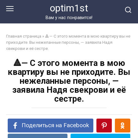
Перейти
optim1st
к
контенту
Вам у нас понравится!
Главная страница
»
🔺— С этого момента в мою квартиру вы не
приходите. Вы нежеланные персоны, — заявила Надя
свекрови и её сестре.
🔺— С этого момента в мою
квартиру вы не приходите. Вы
нежеланные персоны, —
заявила Надя свекрови и её
сестре.
Поделиться на Facebook