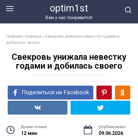
Перейти
optim1st
к
контенту
Вам у нас понравится!
Главная страница
»
Свекровь унижала невестку годами и
добилась своего
Свекровь унижала невестку
годами и добилась своего
Поделиться на Facebook
Время чтения
Опубликовано
12 мин.
09.06.2026