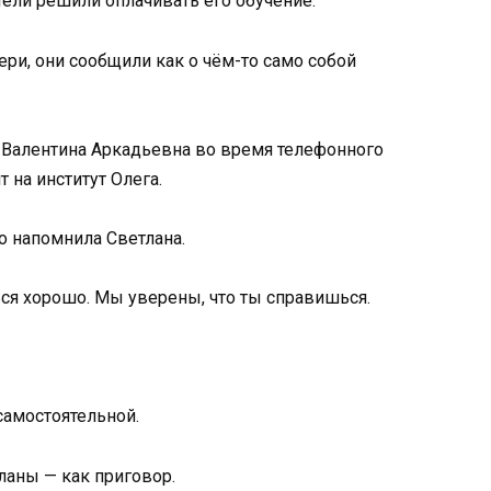
тели решили оплачивать его обучение.
ери, они сообщили как о чём-то само собой
а Валентина Аркадьевна во время телефонного
т на институт Олега.
о напомнила Светлана.
ся хорошо. Мы уверены, что ты справишься.
самостоятельной.
тланы — как приговор.