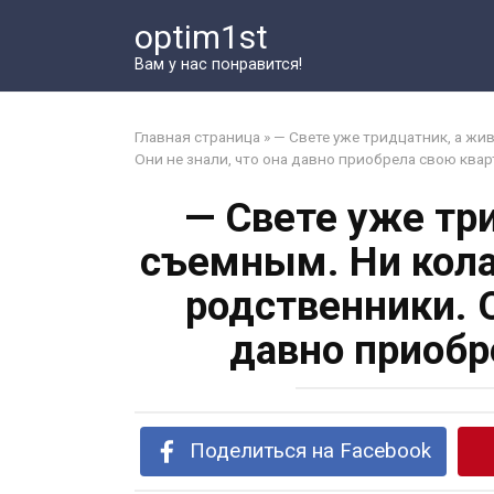
Перейти
optim1st
к
контенту
Вам у нас понравится!
Главная страница
»
— Свете уже тридцатник, а жи
Они не знали, что она давно приобрела свою квар
— Свете уже тр
съемным. Ни кола
родственники. О
давно приобр
Поделиться на Facebook