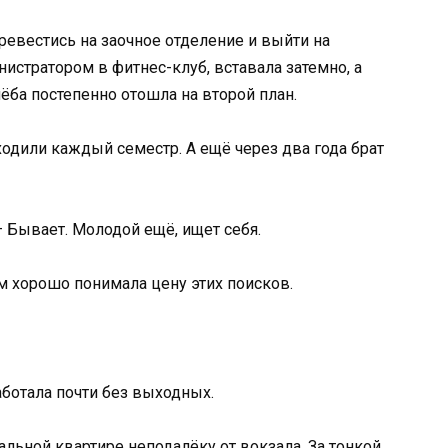
евестись на заочное отделение и выйти на
истратором в фитнес-клуб, вставала затемно, а
ба постепенно отошла на второй план.
ходили каждый семестр. А ещё через два года брат
— Бывает. Молодой ещё, ищет себя.
м хорошо понимала цену этих поисков.
аботала почти без выходных.
льной квартире неподалёку от вокзала. За тонкой