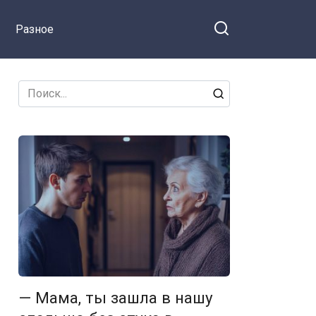
ся на Facebook
забыл, что
Разное
молчаливая
женщина — не
сломленная
Search
for:
— Мама, ты зашла в нашу