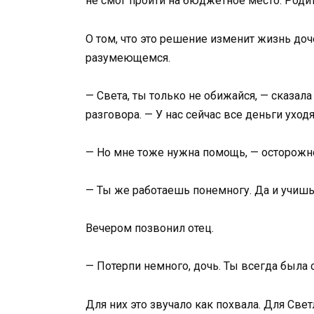
не смог пройти на бюджетное место. Роди
О том, что это решение изменит жизнь доч
разумеющемся.
— Света, ты только не обижайся, — сказал
разговора. — У нас сейчас все деньги уходя
— Но мне тоже нужна помощь, — осторожн
— Ты же работаешь понемногу. Да и учишь
Вечером позвонил отец.
— Потерпи немного, дочь. Ты всегда была 
Для них это звучало как похвала. Для Све