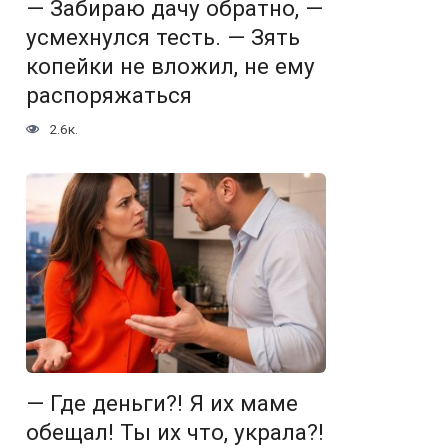
— Забираю дачу обратно, —
усмехнулся тесть. — Зять
копейки не вложил, не ему
распоряжаться
2.6к.
— Где деньги?! Я их маме
обещал! Ты их что, украла?!