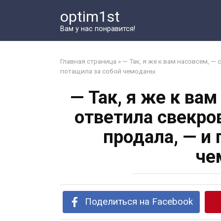
Перейти
optim1st
к
контенту
Вам у нас понравится!
Главная страница
»
— Так, я же к вам насовсем, —
потащила за собой чемоданы
— Так, я же к ва
ответила свекро
продала, — и
че
Поделиться на Facebook