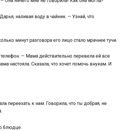
. — Она ничего мне не говорила! Как она могла?
арья, наливая воду в чайник. — Узнай, что
колько минут разговора его лицо стало мрачнее тучи.
я телефон. — Мама действительно перевела ей все
мама настояла. Сказала, что хочет помочь внукам. И
ла переехать к нам. Говорила, что ты добрая, не
.
о блюдце.