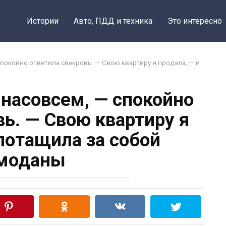
Истории
Авто, ПДД и техника
Это интересно
 спокойно ответила свекровь. — Свою квартиру я продала, — и
м насовсем, — спокойно
вь. — Свою квартиру я
 потащила за собой
моданы