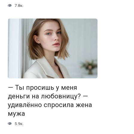
7.8к.
— Ты просишь у меня
деньги на любовницу? —
удивлённо спросила жена
мужа
5.9к.