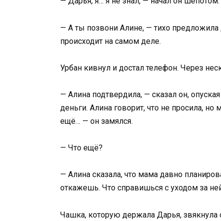
— Дарья, я… я не знал, — начал он шёпотом
— А ты позвони Алине, — тихо предложила Д
происходит на самом деле.
Урбан кивнул и достал телефон. Через нес
— Алина подтвердила, — сказал он, опуска
деньги. Алина говорит, что не просила, но 
ещё… — он замялся.
— Что ещё?
— Алина сказала, что мама давно планирова
откажешь. Что справишься с уходом за ней
Чашка, которую держала Дарья, звякнула 