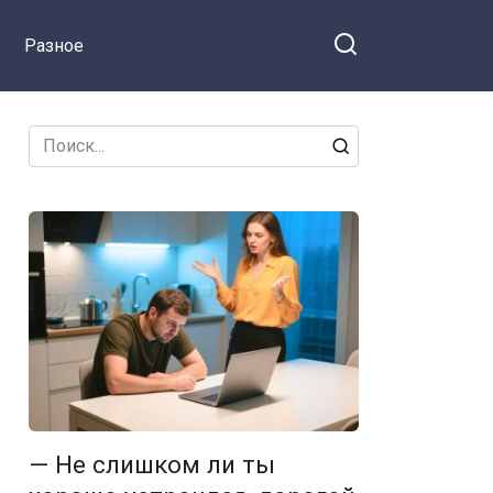
разговор серьёзный
Разное
Search
for:
— Не слишком ли ты