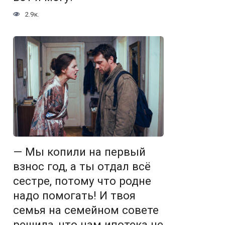
2.9к.
— Мы копили на первый
взнос год, а ты отдал всё
сестре, потому что родне
надо помогать! И твоя
семья на семейном совете
решила, что нам ипотека не