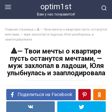
Перейти
optim1st
к
контенту
Вам у нас понравится!
Главная страница
»
🔺— Твои мечты о квартире пусть останутся
мечтами, — муж захлопал в ладоши, Юля улыбнулась и
зааплодировала
🔺— Твои мечты о квартире
пусть останутся мечтами, —
муж захлопал в ладоши, Юля
улыбнулась и зааплодировала
Поделиться на Facebook