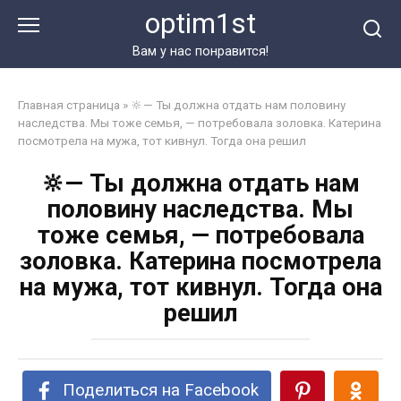
Перейти
optim1st
к
контенту
Вам у нас понравится!
Главная страница
»
🔆— Ты должна отдать нам половину
наследства. Мы тоже семья, — потребовала золовка. Катерина
посмотрела на мужа, тот кивнул. Тогда она решил
🔆— Ты должна отдать нам
половину наследства. Мы
тоже семья, — потребовала
золовка. Катерина посмотрела
на мужа, тот кивнул. Тогда она
решил
Поделиться на Facebook