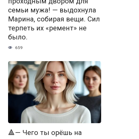
проходным двором для
семьи мужа! — выдохнула
Марина, собирая вещи. Сил
терпеть их «ремент» не
было.
659
🔺— Чего ты орёшь на