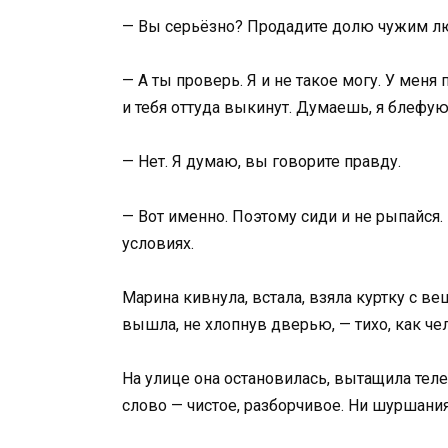
— Вы серьёзно? Продадите долю чужим л
— А ты проверь. Я и не такое могу. У меня
и тебя оттуда выкинут. Думаешь, я блефу
— Нет. Я думаю, вы говорите правду.
— Вот именно. Поэтому сиди и не рыпайся.
условиях.
Марина кивнула, встала, взяла куртку с в
вышла, не хлопнув дверью, — тихо, как че
На улице она остановилась, вытащила тел
слово — чистое, разборчивое. Ни шуршани