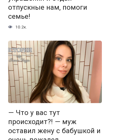
отпускные нам, помоги
семье!
10.2к.
— Что у вас тут
происходит?! — муж
оставил жену с бабушкой и
очень пожалел