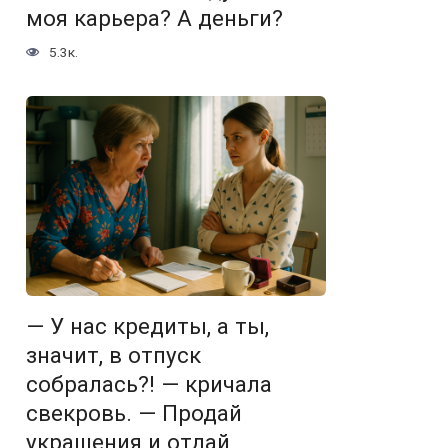
моя карьера? А деньги?
5.3к.
— У нас кредиты, а ты,
значит, в отпуск
собралась?! — кричала
свекровь. — Продай
украшения и отдай