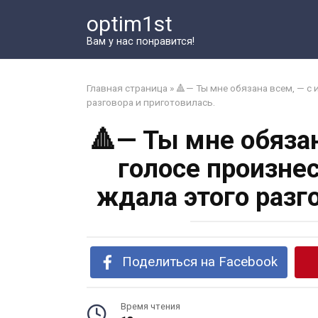
Перейти
optim1st
к
контенту
Вам у нас понравится!
Главная страница
»
🔺— Ты мне обязана всем, — с 
разговора и приготовилась.
🔺— Ты мне обязан
голосе произне
ждала этого разг
Поделиться на Facebook
Время чтения