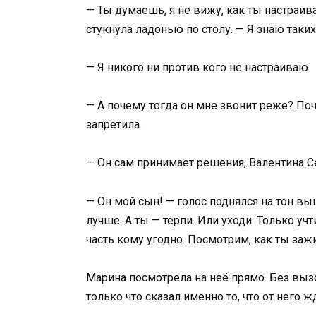
— Ты думаешь, я не вижу, как ты настраи
стукнула ладонью по столу. — Я знаю таких,
— Я никого ни против кого не настраиваю.
— А почему тогда он мне звонит реже? По
запретила.
— Он сам принимает решения, Валентина С
— Он мой сын! — голос поднялся на тон выш
лучше. А ты — терпи. Или уходи. Только уч
часть кому угодно. Посмотрим, как ты заж
Марина посмотрела на неё прямо. Без вызов
только что сказал именно то, что от него ж