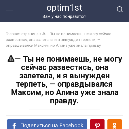
Перейти
optim1st
к
контенту
Вам у нас понравится!
Главная страница
»
🔺— Ты не понимаешь, не могу сейчас
развестись, она залетела, и я вынужден терпеть, —
оправдывался Максим, но Алина уже знала правду.
🔺— Ты не понимаешь, не могу
сейчас развестись, она
залетела, и я вынужден
терпеть, — оправдывался
Максим, но Алина уже знала
правду.
Поделиться на Facebook