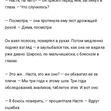
— Настя, ты чего? — он присел перед ней, заглянул в
глаза. — Что случилось?
— Посмотри, — она протянула ему тест дрожащей
рукой. — Дима, посмотри.
Он взял полоску, повертел в руках. Потом медленно
поднял взгляд — и заулыбался так, как она не видела
уже давно. Широко, по-мальчишески, с блеском в
глазах.
— Это же… Настя, это же оно? — он обхватил её за
плечи. — Мы три года к этому шли. Три года
обследований, анализов, таблеток этих. И вот оно.
— Я боюсь поверить, — прошептала Настя. — Вдруг
ошибка.