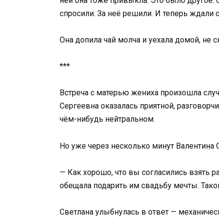
ней она тоже привыкла. Это было другое: 
спросили. За неё решили. И теперь ждали 
Она допила чай молча и уехала домой, не ск
***
Встреча с матерью жениха произошла случ
Сергеевна оказалась приятной, разговорч
чём-нибудь нейтральном.
Но уже через несколько минут Валентина 
— Как хорошо, что вы согласились взять ра
обещала подарить им свадьбу мечты. Такой
Светлана улыбнулась в ответ — механическ