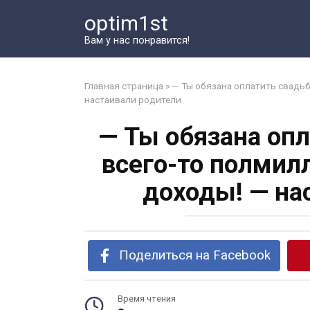
Перейти
optim1st
к
контенту
Вам у нас понравится!
Главная страница
»
— Ты обязана оплатить свадьб
настаивали родители
— Ты обязана опл
всего-то полмил
доходы! — на
Поделиться на Facebook
Время чтения