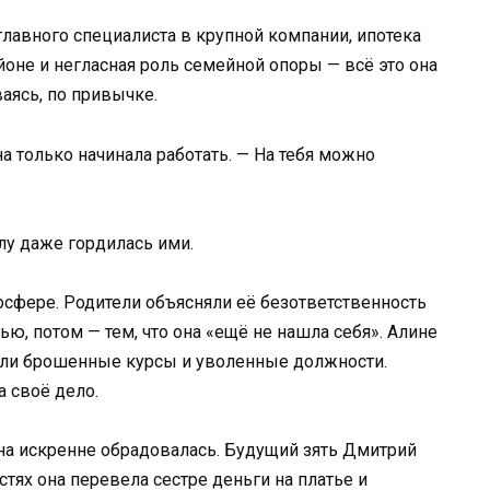
главного специалиста в крупной компании, ипотека
оне и негласная роль семейной опоры — всё это она
аясь, по привычке.
она только начинала работать. — На тебя можно
лу даже гордилась ими.
осфере. Родители объясняли её безответственность
ю, потом — тем, что она «ещё не нашла себя». Алине
али брошенные курсы и уволенные должности.
а своё дело.
на искренне обрадовалась. Будущий зять Дмитрий
тях она перевела сестре деньги на платье и