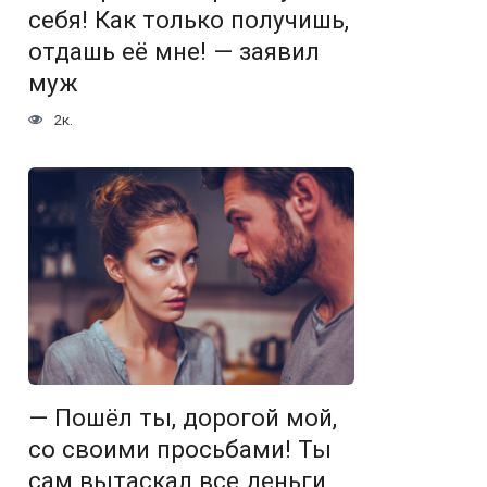
себя! Как только получишь,
отдашь её мне! — заявил
муж
2к.
— Пошёл ты, дорогой мой,
со своими просьбами! Ты
сам вытаскал все деньги