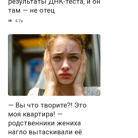
результаты ДНК-теста, и он
там — не отец
4.7к.
— Вы что творите?! Это
моя квартира! —
родcтвенники жениха
нагло вытаскивали её