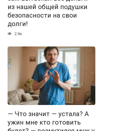
из нашей общей подушки
безопасности на свои
долги!
2.9к.
— Что значит — устала? А
ужин мне кто готовить
будет? — возмутился муж у