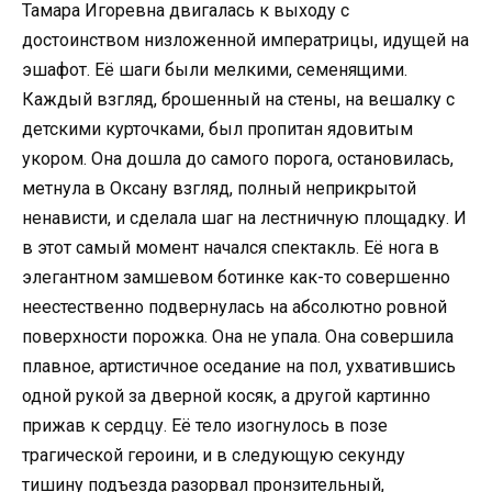
Тамара Игоревна двигалась к выходу с
достоинством низложенной императрицы, идущей на
эшафот. Её шаги были мелкими, семенящими.
Каждый взгляд, брошенный на стены, на вешалку с
детскими курточками, был пропитан ядовитым
укором. Она дошла до самого порога, остановилась,
метнула в Оксану взгляд, полный неприкрытой
ненависти, и сделала шаг на лестничную площадку. И
в этот самый момент начался спектакль. Её нога в
элегантном замшевом ботинке как-то совершенно
неестественно подвернулась на абсолютно ровной
поверхности порожка. Она не упала. Она совершила
плавное, артистичное оседание на пол, ухватившись
одной рукой за дверной косяк, а другой картинно
прижав к сердцу. Её тело изогнулось в позе
трагической героини, и в следующую секунду
тишину подъезда разорвал пронзительный,