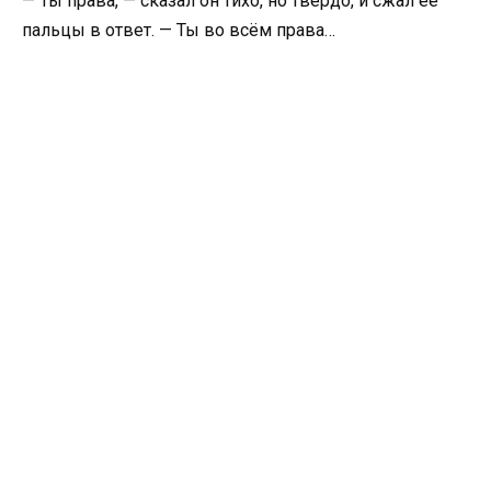
— Ты права, — сказал он тихо, но твёрдо, и сжал её
пальцы в ответ. — Ты во всём права…