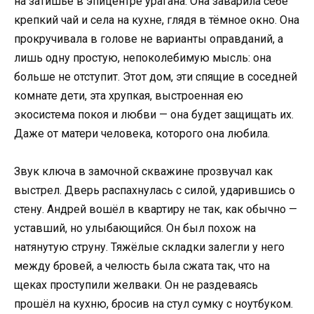
на затишье в эпицентре урагана. Она заварила себе
крепкий чай и села на кухне, глядя в тёмное окно. Она
прокручивала в голове не варианты оправданий, а
лишь одну простую, непоколебимую мысль: она
больше не отступит. Этот дом, эти спящие в соседней
комнате дети, эта хрупкая, выстроенная ею
экосистема покоя и любви — она будет защищать их.
Даже от матери человека, которого она любила.
Звук ключа в замочной скважине прозвучал как
выстрел. Дверь распахнулась с силой, ударившись о
стену. Андрей вошёл в квартиру не так, как обычно —
уставший, но улыбающийся. Он был похож на
натянутую струну. Тяжёлые складки залегли у него
между бровей, а челюсть была сжата так, что на
щеках проступили желваки. Он не раздеваясь
прошёл на кухню, бросив на стул сумку с ноутбуком.