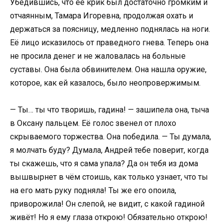
Убедившись, что её крик был достаточно громким и
отчаянным, Тамара Игоревна, продолжая охать и
держаться за поясницу, медленно поднялась на ноги.
Её лицо исказилось от праведного гнева. Теперь она
не просила денег и не жаловалась на больные
суставы. Она была обвинителем. Она нашла оружие,
которое, как ей казалось, было неопровержимым.
— Ты… ты что творишь, гадина! — зашипела она, тыча
в Оксану пальцем. Её голос звенел от плохо
скрываемого торжества. Она победила. — Ты думала,
я молчать буду? Думала, Андрей тебе поверит, когда
ты скажешь, что я сама упала? Да он тебя из дома
вышвырнет в чём стоишь, как только узнает, что ты
на его мать руку подняла! Ты же его опоила,
приворожила! Он слепой, не видит, с какой гадиной
живёт! Но я ему глаза открою! Обязательно открою!