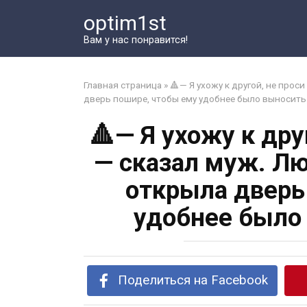
Перейти
optim1st
к
контенту
Вам у нас понравится!
Главная страница
»
🔺— Я ухожу к другой, не прос
дверь пошире, чтобы ему удобнее было выносит
🔺— Я ухожу к дру
— сказал муж. Лю
открыла дверь
удобнее было
Поделиться на Facebook