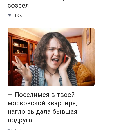
созрел.
1.6к.
— Поселимся в твоей
московской квартире, —
нагло выдала бывшая
подруга
3.2к.