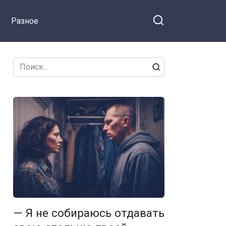
ся на Facebook
забеременеть, —
Разное
говорила
свекровь за
спиной у невестки
Search
for:
— Я не собираюсь отдавать