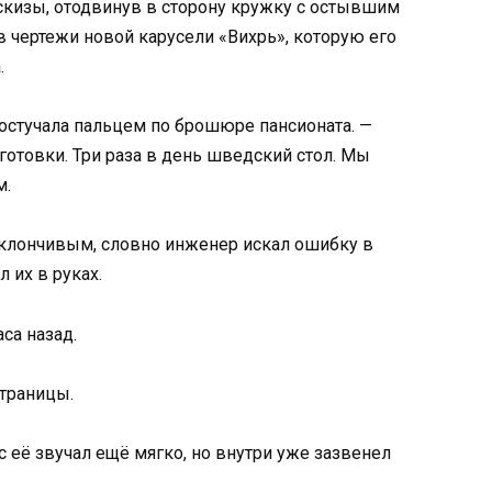
скизы, отодвинув в сторону кружку с остывшим
в чертежи новой карусели «Вихрь», которую его
.
 постучала пальцем по брошюре пансионата. —
готовки. Три раза в день шведский стол. Мы
м.
 уклончивым, словно инженер искал ошибку в
л их в руках.
са назад.
страницы.
с её звучал ещё мягко, но внутри уже зазвенел