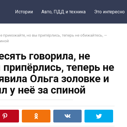
Поделитьс
Истории
Авто, ПДД и техника
Это интересно
не приезжайте, но вы припёрлись, теперь не обижайтесь, —
пиной
есять говорила, не
 припёрлись, теперь не
явила Ольга золовке и
ял у неё за спиной