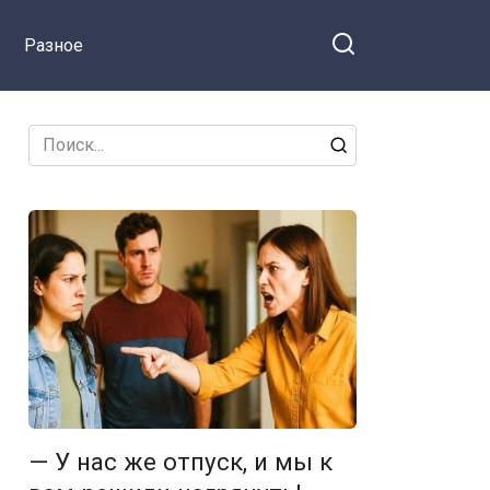
я на Facebook
собираюсь
Разное
оплачивать твою
путевку и жить с
тобой в одном
номере
Search
for:
— У нас же отпуск, и мы к