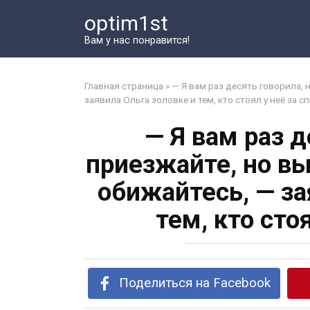
Перейти
optim1st
к
контенту
Вам у нас понравится!
Главная страница
»
— Я вам раз десять говорила, 
заявила Ольга золовке и тем, кто стоял у неё за с
— Я вам раз д
приезжайте, но вы
обижайтесь, — за
тем, кто сто
Поделиться на Facebook