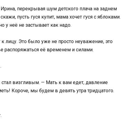
а Ирина, перекрывая шум детского плача на заднем
кажи, пусть гуся купит, мама хочет гуся с яблоками.
но у неё не застывает как надо.
 к лицу. Это было уже не просто неуважение, это
ве распоряжаться её временем и силами.
.
 стал визгливым. — Мать к вам едет, давление
меть! Короче, мы будем в девять утра тридцатого.
.