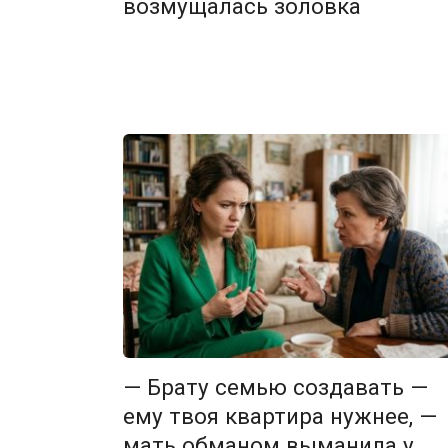
возмущалась золовка
— Брату семью создавать —
ему твоя квартира нужнее, —
мать обманом выманила у