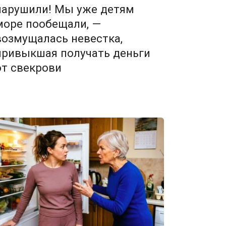
нарушили! Мы уже детям
море пообещали, —
возмущалась невестка,
привыкшая получать деньги
от свекрови