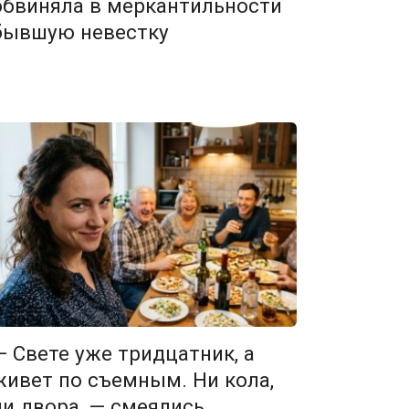
обвиняла в меркантильности
бывшую невестку
— Свете уже тридцатник, а
живет по съемным. Ни кола,
ни двора, — смеялись