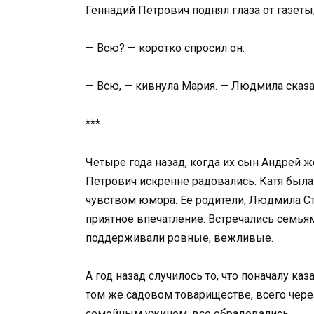
Геннадий Петрович поднял глаза от газеты,
— Всю? — коротко спросил он.
— Всю, — кивнула Мария. — Людмила сказал
***
Четыре года назад, когда их сын Андрей ж
Петрович искренне радовались. Катя была
чувством юмора. Ее родители, Людмила С
приятное впечатление. Встречались семья
поддерживали ровные, вежливые.
А год назад случилось то, что поначалу к
том же садовом товариществе, всего через
семейным ужином, все обрадовались.