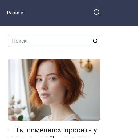
холодно заявила Анна
Разное
своему мужу.
Search
for:
— Ты осмелился просить у