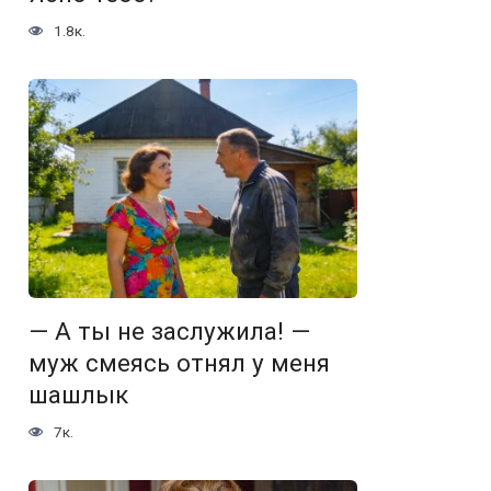
1.8к.
— А ты не заслужила! —
муж смеясь отнял у меня
шашлык
7к.