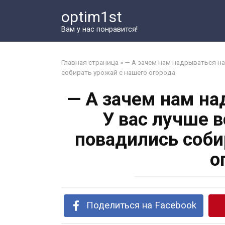
Перейти
optim1st
к
контенту
Вам у нас понравится!
Главная страница
»
— А зачем нам надрываться на 
собирать урожай с нашего огорода
— А зачем нам на
У вас лучше в
повадились соби
о
Поделиться на Facebook