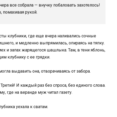
вчера все собрала — внучку побаловать захотелось!
, помахивая рукой.
сты клубники, где еще вчера наливались сочные
лишнего, и медленно выпрямилась, опираясь на тяпку.
ех и запах жарящегося шашлыка. Там, в тени яблонь,
им клубнику с ее грядки.
могла выдавить она, отворачиваясь от забора.
! Третий! И каждый раз без спроса, без единого слова.
, где на веранде муж читал газету.
лубника уехала к сватам.