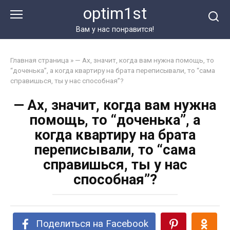
Перейти
optim1st
к
контенту
Вам у нас понравится!
Главная страница
»
— Ах, значит, когда вам нужна помощь, то
“доченька”, а когда квартиру на брата переписывали, то “сама
справишься, ты у нас способная”?
— Ах, значит, когда вам нужна
помощь, то “доченька”, а
когда квартиру на брата
переписывали, то “сама
справишься, ты у нас
способная”?
Поделиться на Facebook