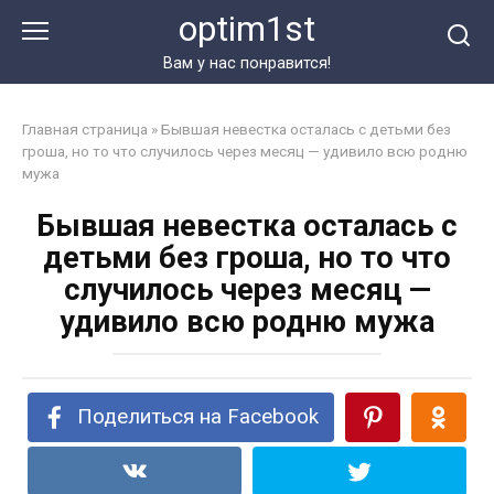
Перейти
optim1st
к
контенту
Вам у нас понравится!
Главная страница
»
Бывшая невестка осталась с детьми без
гроша, но то что случилось через месяц — удивило всю родню
мужа
Бывшая невестка осталась с
детьми без гроша, но то что
случилось через месяц —
удивило всю родню мужа
Поделиться на Facebook