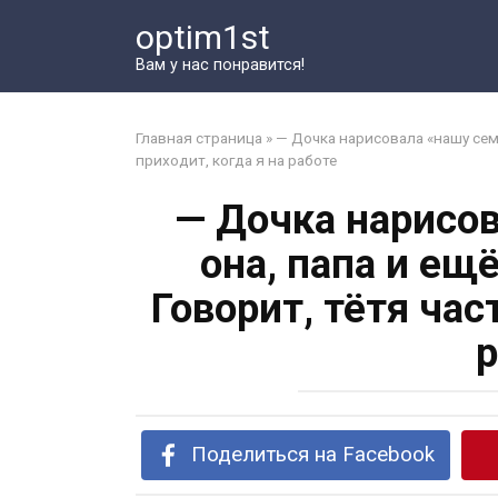
Перейти
optim1st
к
контенту
Вам у нас понравится!
Главная страница
»
— Дочка нарисовала «нашу семь
приходит, когда я на работе
— Дочка нарисов
она, папа и ещ
Говорит, тётя час
р
Поделиться на Facebook