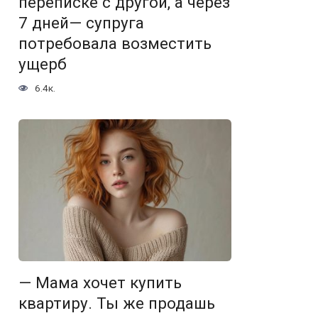
переписке с другой, а через
7 дней— супруга
потребовала возместить
ущерб
6.4к.
— Мама хочет купить
квартиру. Ты же продашь