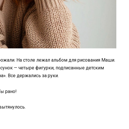
рожали. На столе лежал альбом для рисования Маши.
исунок — четыре фигурки, подписанные детским
на». Все держались за руки.
ы рано!
вытянулось.