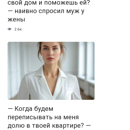
свой дом и поможешь ей?
— наивно спросил муж у
жены
2.6к.
— Когда будем
переписывать на меня
долю в твоей квартире? —