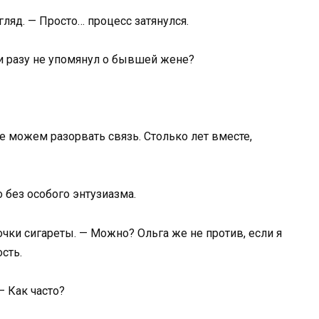
ляд. — Просто… процесс затянулся.
и разу не упомянул о бывшей жене?
не можем разорвать связь. Столько лет вместе,
о без особого энтузиазма.
очки сигареты. — Можно? Ольга же не против, если я
сть.
 Как часто?