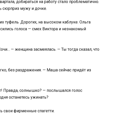
артала, добираться на работу стало проблематично.
ь сюрприз мужу и дочке.
их туфель. Дорогих, на высоком каблуке. Ольга
осились голоса — смех Виктора и незнакомый
Сочи… — женщина засмеялась. — Ты тогда сказал, что
ягко, без раздражения. — Маша сейчас придёт из
ет! Правда, солнышко? — послышался голос
одня останетесь ужинать?
ть свои фирменные спагетти.