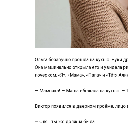
Ольга беззвучно прошла на кухню. Руки д
Она машинально открыла его и увидела р
почерком: «Я», «Мама», «Папа» и «Тётя Али
— Мамочка! — Маша вбежала на кухню. — Т
Виктор появился в дверном проёме, лицо 
— Оля… ты же должна была…