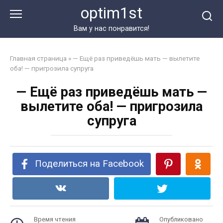
Перейти
optim1st
к
контенту
Вам у нас понравится!
Главная страница
»
— Ещё раз приведёшь мать — вылетите
оба! — пригрозила супруга
— Ещё раз приведёшь мать —
вылетите оба! — пригрозила
супруга
Поделиться на Facebook
Время чтения
Опубликовано