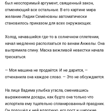
был неоспоримый аргумент, священный закон,
отменяющий все остальные. В его картине мира
желание Лидии Семёновны автоматически
становилось приказом для всех окружающих.
Холод, начавшийся где-то в солнечном сплетении,
начал медленно расползаться по венам Анжелы. Она
выпрямила спину. Маска вежливой невестки начала
трескаться.
— Моя машина не продаётся. И не дарится, —
отчеканила она каждое слово. — Это не обсуждается.
На лице Вадима улыбка угасла, сменившись
выражением досады, как будто она только что
испортила ему тщательно спланированный праздник.
Он подошёл к ней вплотную, его рост и широкие