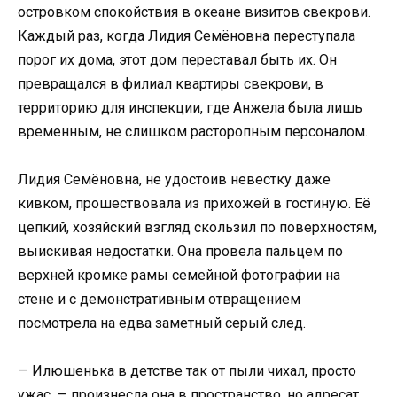
островком спокойствия в океане визитов свекрови.
Каждый раз, когда Лидия Семёновна переступала
порог их дома, этот дом переставал быть их. Он
превращался в филиал квартиры свекрови, в
территорию для инспекции, где Анжела была лишь
временным, не слишком расторопным персоналом.
Лидия Семёновна, не удостоив невестку даже
кивком, прошествовала из прихожей в гостиную. Её
цепкий, хозяйский взгляд скользил по поверхностям,
выискивая недостатки. Она провела пальцем по
верхней кромке рамы семейной фотографии на
стене и с демонстративным отвращением
посмотрела на едва заметный серый след.
— Илюшенька в детстве так от пыли чихал, просто
ужас, — произнесла она в пространство, но адресат