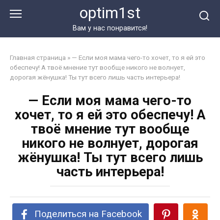
Перейти
optim1st
к
контенту
Вам у нас понравится!
Главная страница
»
— Если моя мама чего-то хочет, то я ей это
обеспечу! А твоё мнение тут вообще никого не волнует,
дорогая жёнушка! Ты тут всего лишь часть интерьера!
— Если моя мама чего-то
хочет, то я ей это обеспечу! А
твоё мнение тут вообще
никого не волнует, дорогая
жёнушка! Ты тут всего лишь
часть интерьера!
Поделиться на Facebook