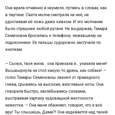
Она врала отчаянно и неумело, путаясь в словах, как
в паутине. Света молча смотрела на неё, не
удостаивая её ложь даже кивком. И это молчание
было страшнее любой ругани. Не выдержав, Тамара
Семёновна бросилась к телефону, лежавшему на
подоконнике. Её пальцы судорожно застучали по
кнопкам.
— Сынок, твоя жена… она приехала и… унизила меня!
Вышвырнула на стол какую-то дрянь, как собаке! —
голос Тамары Семёновны звенел от праведного
гнева, срываясь на высокие, визгливые ноты. Она
говорила быстро, захлёбываясь словами,
выстраивая картину чудовищной жестокости
невестки. — Она меня обвиняет, говорит, что я всё
вру! Ты слышишь, Дима?! Она издевается над твоей