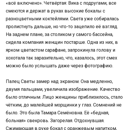
«всё включено». Четвёртая: Вика с подругами, все
смеются и держат в руках высокие бокалы с
разноцветными коктейлями. Света уже собиралась
пролистнуть дальше, но что-то зацепило её взгляд.
На заднем плане, за столиком у самого бассейна,
сидела компания женщин постарше. Одна из них, в
ярком цветастом сарафане, запрокинула голову и
хохотала так заразительно, что, казалось, этот смех
можно было услышать даже через фотографию.
Палец Светы замер над экраном. Она медленно,
двумя пальцами, увеличила изображение. Качество
было отличным. Лицо женщины приблизилось, стало
чётким, до малейшей морщинки у глаз. Сомнений не
было. Это была Тамара Семёновна. Её «бедная,
больная» свекровь. Загорелая. Отдохнувшая.
Сжимающая в руке бокал с оранжевым напитком,