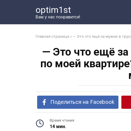
Перейти
optim1st
к
контенту
Вам у нас понравится!
Главная страница
»
— Это что ещё за мужик в тру
— Это что ещё за
по моей квартире
Поделиться на Facebook
Время чтения
14 мин.