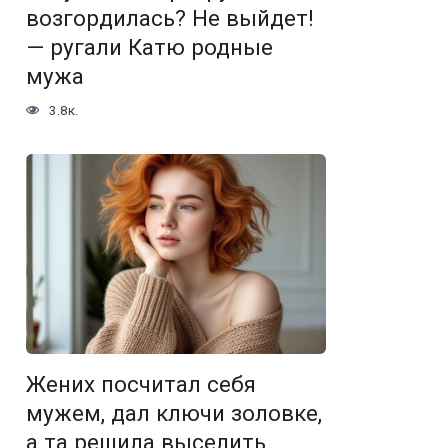
возгордилась? Не выйдет!
— ругали Катю родные
мужа
3.8к.
Жених посчитал себя
мужем, дал ключи золовке,
а та решила выселить