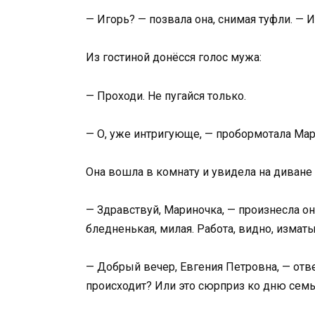
— Игорь? — позвала она, снимая туфли. — 
Из гостиной донёсся голос мужа:
— Проходи. Не пугайся только.
— О, уже интригующе, — пробормотала Мари
Она вошла в комнату и увидела на диване
— Здравствуй, Мариночка, — произнесла о
бледненькая, милая. Работа, видно, изматы
— Добрый вечер, Евгения Петровна, — отве
происходит? Или это сюрприз ко дню сем