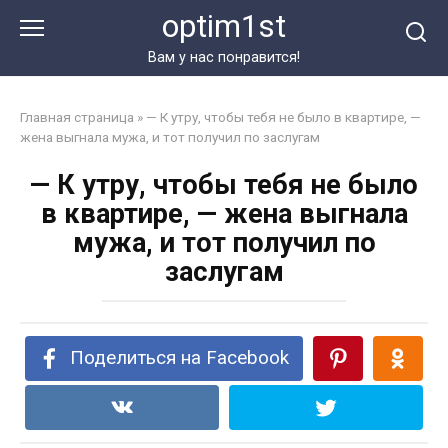
Перейти
optim1st
к
контенту
Вам у нас понравится!
Главная страница
»
— К утру, чтобы тебя не было в квартире, —
жена выгнала мужа, и тот получил по заслугам
— К утру, чтобы тебя не было
в квартире, — жена выгнала
мужа, и тот получил по
заслугам
Поделиться на Facebook