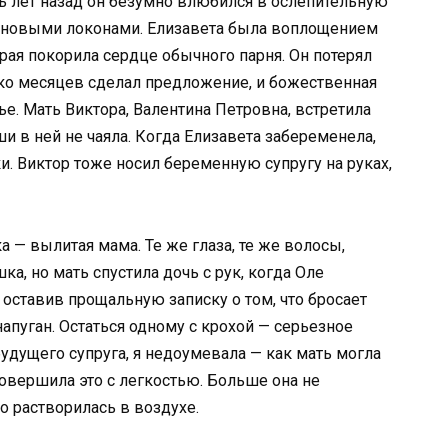
ть лет назад он безумно влюбился в ослепительную
тиновыми локонами. Елизавета была воплощением
рая покорила сердце обычного парня. Он потерял
лько месяцев сделал предложение, и божественная
ье. Мать Виктора, Валентина Петровна, встретила
и в ней не чаяла. Когда Елизавета забеременела,
и. Виктор тоже носил беременную супругу на руках,
 — вылитая мама. Те же глаза, те же волосы,
а, но мать спустила дочь с рук, когда Оле
, оставив прощальную записку о том, что бросает
напуган. Остаться одному с крохой — серьезное
удущего супруга, я недоумевала — как мать могла
совершила это с легкостью. Больше она не
о растворилась в воздухе.