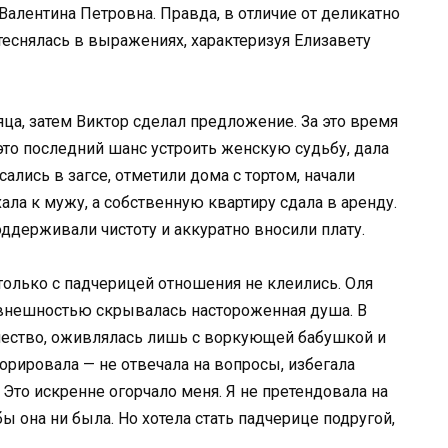
Валентина Петровна. Правда, в отличие от деликатно
теснялась в выражениях, характеризуя Елизавету
а, затем Виктор сделал предложение. За это время
 это последний шанс устроить женскую судьбу, дала
ались в загсе, отметили дома с тортом, начали
ла к мужу, а собственную квартиру сдала в аренду.
держивали чистоту и аккуратно вносили плату.
только с падчерицей отношения не клеились. Оля
внешностью скрывалась настороженная душа. В
очество, оживлялась лишь с воркующей бабушкой и
орировала — не отвечала на вопросы, избегала
 Это искренне огорчало меня. Я не претендовала на
ы она ни была. Но хотела стать падчерице подругой,