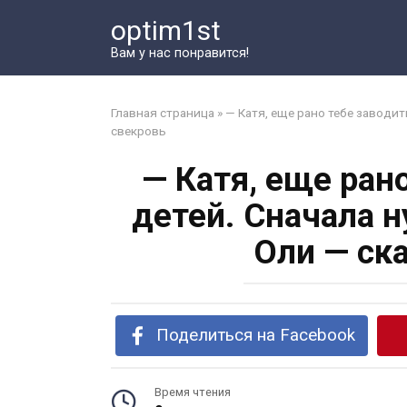
Перейти
optim1st
к
контенту
Вам у нас понравится!
Главная страница
»
— Катя, еще рано тебе заводит
свекровь
— Катя, еще ран
детей. Сначала 
Оли — ск
Поделиться на Facebook
Время чтения