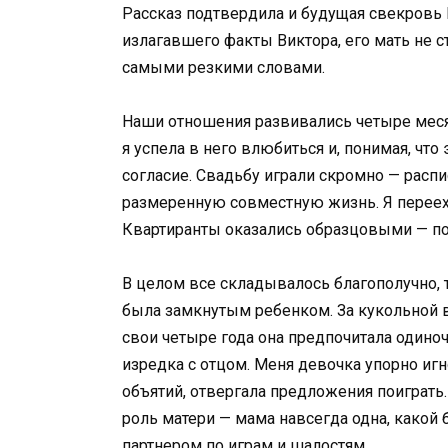
Рассказ подтвердила и будущая свекровь 
излагавшего факты Виктора, его мать не с
самыми резкими словами.
Наши отношения развивались четыре месяц
я успела в него влюбиться и, понимая, что
согласие. Свадьбу играли скромно — распис
размеренную совместную жизнь. Я перееха
Квартиранты оказались образцовыми — под
В целом все складывалось благополучно, 
была замкнутым ребенком. За кукольной 
свои четыре года она предпочитала один
изредка с отцом. Меня девочка упорно игн
объятий, отвергала предложения поиграть.
роль матери — мама навсегда одна, какой б
партнером по играм и шалостям.