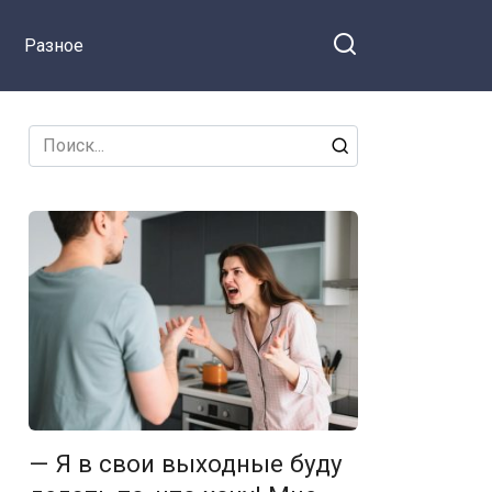
вещи за дверь
Разное
Search
for:
— Я в свои выходные буду