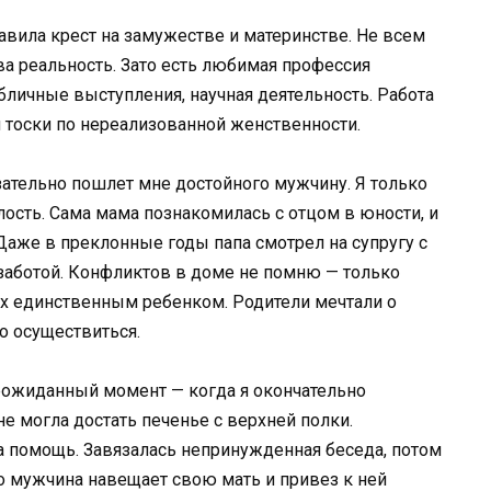
авила крест на замужестве и материнстве. Не всем
ва реальность. Зато есть любимая профессия
бличные выступления, научная деятельность. Работа
я тоски по нереализованной женственности.
зательно пошлет мне достойного мужчину. Я только
лость. Сама мама познакомилась с отцом в юности, и
Даже в преклонные годы папа смотрел на супругу с
заботой. Конфликтов в доме не помню — только
их единственным ребенком. Родители мечтали о
о осуществиться.
еожиданный момент — когда я окончательно
е могла достать печенье с верхней полки.
 помощь. Завязалась непринужденная беседа, потом
то мужчина навещает свою мать и привез к ней