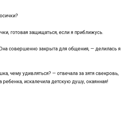
косички?
чки, готовая защищаться, если я приближусь.
 Она совершенно закрыта для общения, — делилась я
шка, чему удивляться? — отвечала за зятя свекровь,
а ребенка, искалечила детскую душу, окаянная!