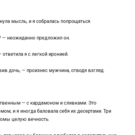
ула мысль, и я собралась попрощаться.
? — неожиданно предложил он.
 ответила я с легкой иронией.
вив дочь, — произнес мужчина, отводя взгляд.
твенным — с кардамоном и сливками. Это
ом, и я иногда баловала себя их десертами. Три
комы целую вечность.