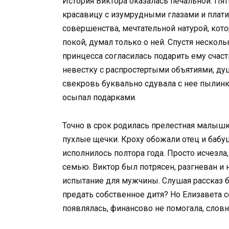
История Виктора оказалась печальной. Пя
красавицу с изумрудными глазами и пла
совершенства, мечтательной натурой, кото
покой, думал только о ней. Спустя неско
принцесса согласилась подарить ему счаст
невестку с распростертыми объятиями, душ
свекровь буквально сдувала с нее пылинк
осыпал подарками.
Точно в срок родилась прелестная малышка
пухлые щечки. Кроху обожали отец и бабушк
исполнилось полтора года. Просто исчезла
семью. Виктор был потрясен, разгневан и 
испытание для мужчины. Слушая рассказ б
предать собственное дитя? Но Елизавета 
появлялась, финансово не помогала, словн