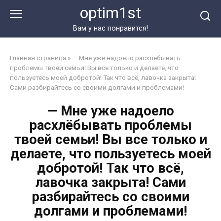
Перейти
optim1st
к
контенту
Вам у нас понравится!
Главная страница
»
— Мне уже надоело расхлёбывать
проблемы твоей семьи! Вы все только и делаете, что
пользуетесь моей добротой! Так что всё, лавочка закрыта!
Сами разбирайтесь со своими долгами и проблемами!
— Мне уже надоело
расхлёбывать проблемы
твоей семьи! Вы все только и
делаете, что пользуетесь моей
добротой! Так что всё,
лавочка закрыта! Сами
разбирайтесь со своими
долгами и проблемами!