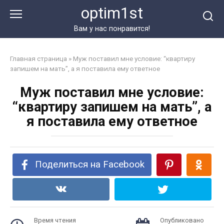
Перейти
optim1st
к
контенту
Вам у нас понравится!
Главная страница
»
Муж поставил мне условие: “квартиру
запишем на мать”, а я поставила ему ответное
Муж поставил мне условие:
“квартиру запишем на мать”, а
я поставила ему ответное
Поделиться на Facebook
Время чтения
Опубликовано