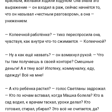
красным, желваки ходили ходуном. Она знала это
выражение — он входил в раж, сейчас начнётся то,
что он называл «честным разговором», а она —
унижением.
— Копеечной работёнке? — тихо переспросила она,
чувствуя, как внутри что-то сжимается. — Копеечной?
— Ну а как ещё назвать? — он взмахнул рукой. — Что
ты там получаешь в своей конторе? Смешные
деньги! А я тяну всё! Ипотеку, коммуналку, еду,
одежду! Всё на мне!
— А кто ребёнка растил? — голос Светланы задрожал.
— Кто по ночам вставал, когда Машка болела? Кто в
сад водил, к врачам таскал, уроки делал? Кто
готовил, стирал, убирал? Это всё не считается, да?