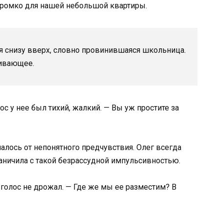
громко для нашей небольшой квартиры.
ня снизу вверх, словно провинившаяся школьница.
кивающее.
ос у нее был тихий, жалкий. — Вы уж простите за
малось от непонятного предчувствия. Олег всегда
раничила с такой безрассудной импульсивностью.
ы голос не дрожал. — Где же мы ее разместим? В