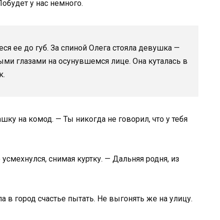
обудет у нас немного.
неся ее до губ. За спиной Олега стояла девушка —
ыми глазами на осунувшемся лице. Она куталась в
к.
ку на комод. — Ты никогда не говорил, что у тебя
о усмехнулся, снимая куртку. — Дальняя родня, из
ла в город счастье пытать. Не выгонять же на улицу.