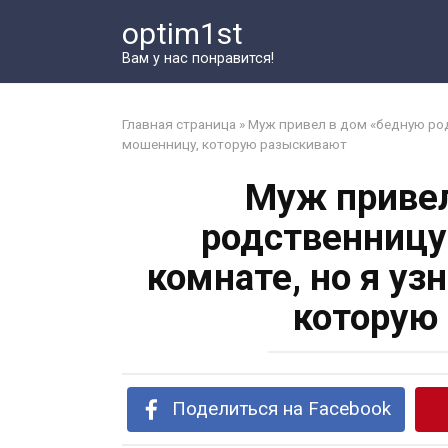
Перейти
optim1st
к
контенту
Вам у нас понравится!
Главная страница
»
Муж привел в дом «бедную родс
мошенницу, которую разыскивают
Муж привел
родственницу
комнате, но я уз
которую
Поделиться на Facebook