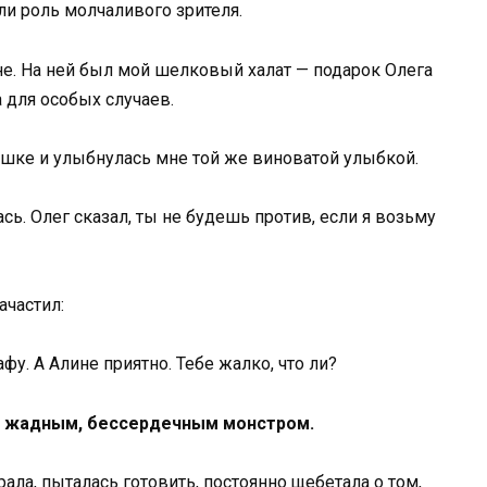
ли роль молчаливого зрителя.
не. На ней был мой шелковый халат — подарок Олега
 для особых случаев.
шке и улыбнулась мне той же виноватой улыбкой.
ась. Олег сказал, ты не будешь против, если я возьму
ачастил:
фу. А Алине приятно. Тебе жалко, что ли?
ла жадным, бессердечным монстром.
рала, пыталась готовить, постоянно щебетала о том,