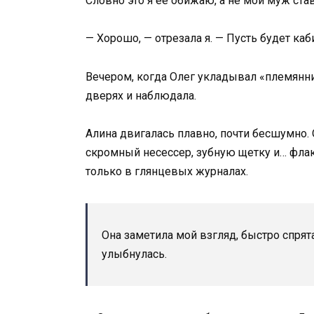
Словно это я ее обижаю, а не мой муж с
— Хорошо, — отрезала я. — Пусть будет каб
Вечером, когда Олег укладывал «племянни
дверях и наблюдала.
Алина двигалась плавно, почти бесшумно. 
скромный несессер, зубную щетку и… флак
только в глянцевых журналах.
Она заметила мой взгляд, быстро спрят
улыбнулась.