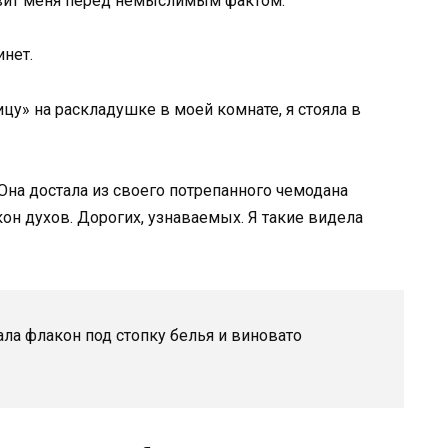
тавит меня перед немыслимым фактом.
инет.
цу» на раскладушке в моей комнате, я стояла в
Она достала из своего потрепанного чемодана
он духов. Дорогих, узнаваемых. Я такие видела
ала флакон под стопку белья и виновато