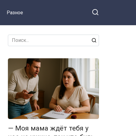
Разное
Search
for:
— Моя мама ждёт тебя у