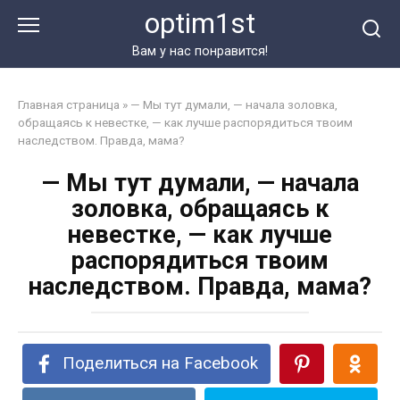
Перейти
optim1st
к
контенту
Вам у нас понравится!
Главная страница
»
— Мы тут думали, — начала золовка,
обращаясь к невестке, — как лучше распорядиться твоим
наследством. Правда, мама?
— Мы тут думали, — начала
золовка, обращаясь к
невестке, — как лучше
распорядиться твоим
наследством. Правда, мама?
Поделиться на Facebook