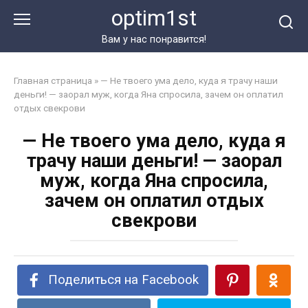
Перейти
optim1st
к
контенту
Вам у нас понравится!
Главная страница
»
— Не твоего ума дело, куда я трачу наши
деньги! — заорал муж, когда Яна спросила, зачем он оплатил
отдых свекрови
— Не твоего ума дело, куда я
трачу наши деньги! — заорал
муж, когда Яна спросила,
зачем он оплатил отдых
свекрови
Поделиться на Facebook