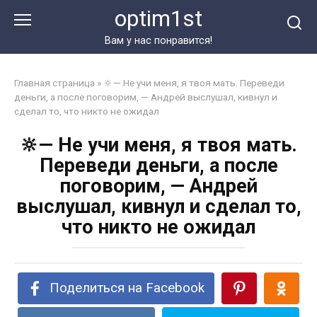
Перейти
optim1st
к
контенту
Вам у нас понравится!
Главная страница
»
🔆— Не учи меня, я твоя мать. Переведи
деньги, а после поговорим, — Андрей выслушал, кивнул и
сделал то, что никто не ожидал
🔆— Не учи меня, я твоя мать.
Переведи деньги, а после
поговорим, — Андрей
выслушал, кивнул и сделал то,
что никто не ожидал
Поделиться на Facebook