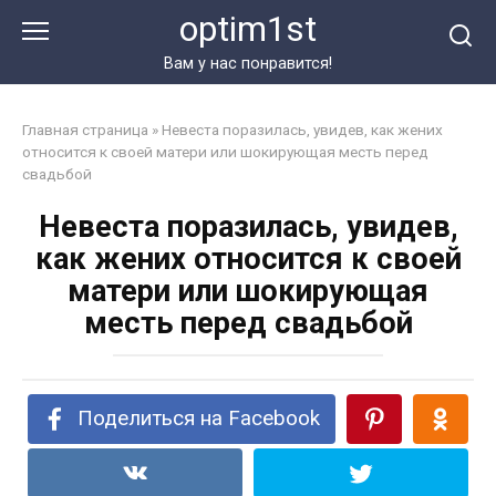
Перейти
optim1st
к
контенту
Вам у нас понравится!
Главная страница
»
Невеста поразилась, увидев, как жених
относится к своей матери или шокирующая месть перед
свадьбой
Невеста поразилась, увидев,
как жених относится к своей
матери или шокирующая
месть перед свадьбой
Поделиться на Facebook