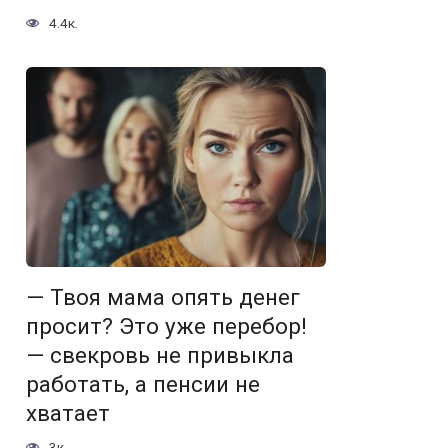
4.4к.
— Твоя мама опять денег
просит? Это уже перебор!
— свекровь не привыкла
работать, а пенсии не
хватает
3к.