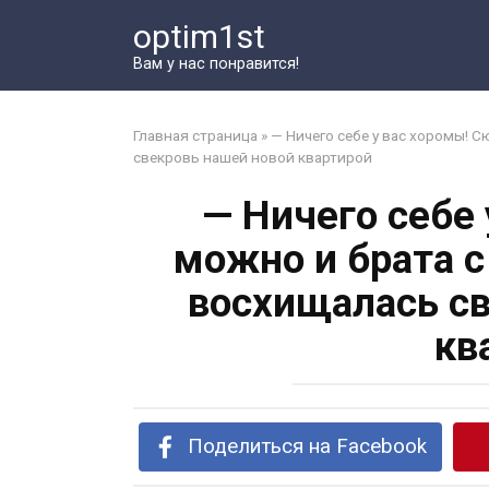
Перейти
optim1st
к
контенту
Вам у нас понравится!
Главная страница
»
— Ничего себе у вас хоромы! 
свекровь нашей новой квартирой
— Ничего себе
можно и брата с
восхищалась св
кв
Поделиться на Facebook