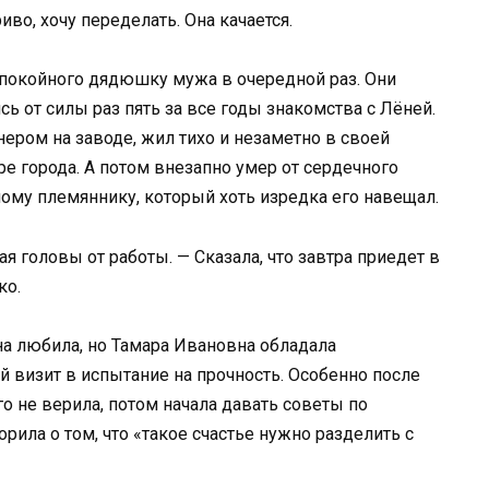
во, хочу переделать. Она качается.
покойного дядюшку мужа в очередной раз. Они
сь от силы раз пять за все годы знакомства с Лёней.
ером на заводе, жил тихо и незаметно в своей
е города. А потом внезапно умер от сердечного
ному племяннику, который хоть изредка его навещал.
я головы от работы. — Сказала, что завтра приедет в
ко.
на любила, но Тамара Ивановна обладала
 визит в испытание на прочность. Особенно после
лго не верила, потом начала давать советы по
орила о том, что «такое счастье нужно разделить с