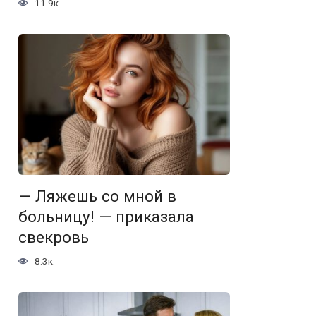
11.9к.
— Ляжешь со мной в
больницу! — приказала
свекровь
8.3к.