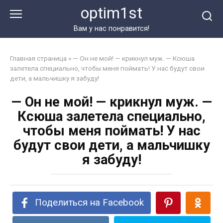
Перейти
optim1st
к
контенту
Вам у нас понравится!
Главная страница
»
— Он не мой! — крикнул муж. — Ксюша
залетела специально, чтобы меня поймать! У нас будут свои
дети, а мальчишку я забуду!
— Он не мой! — крикнул муж. —
Ксюша залетела специально,
чтобы меня поймать! У нас
будут свои дети, а мальчишку
я забуду!
Поделиться на Facebook