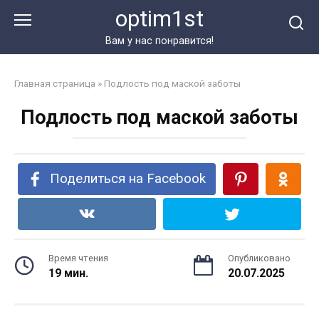
Перейти
optim1st
к
контенту
Вам у нас понравится!
Главная страница
»
Подлость под маской заботы
Подлость под маской заботы
Поделиться на Facebook
Время чтения
Опубликовано
19 мин.
20.07.2025