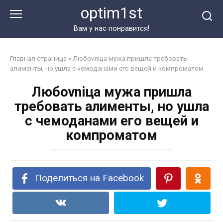
Перейти
optim1st
к
контенту
Вам у нас понравится!
Главная страница
»
Любоvniца мужа пришла требовать
алименты, но ушла с чемоданами его вещей и компроматом
Любоvniца мужа пришла
требовать алименты, но ушла
с чемоданами его вещей и
компроматом
Поделиться на Facebook